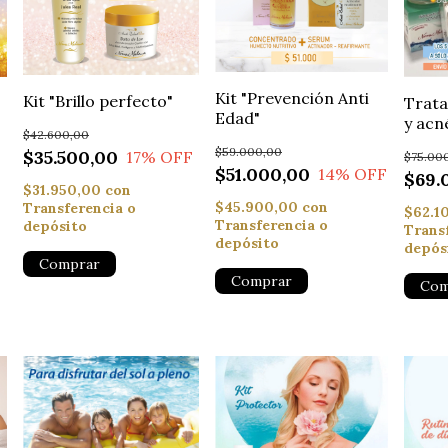
Kit "Prevención Anti
Kit "Brillo perfecto"
Trata
Edad"
y acn
$42.600,00
$59.000,00
$35.500,00
17
% OFF
$75.00
$51.000,00
14
% OFF
$69.
$31.950,00
con
$45.900,00
con
Transferencia o
$62.1
Transferencia o
depósito
Trans
depósito
depós