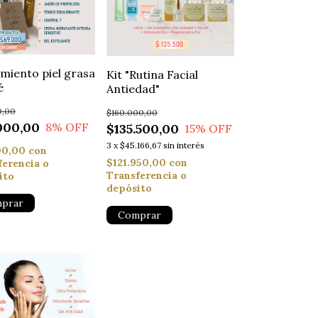
miento piel grasa
Kit "Rutina Facial
é
Antiedad"
0,00
$160.000,00
000,00
8
% OFF
$135.500,00
15
% OFF
3
x
$45.166,67
sin interés
00,00
con
$121.950,00
con
ferencia o
Transferencia o
ito
depósito