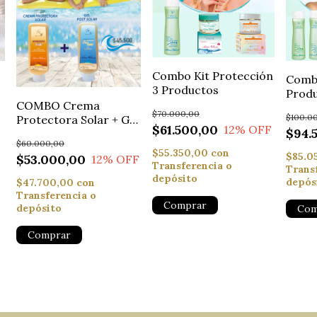
Combo Kit Protección
Combo
3 Productos
Prod
COMBO Crema
$70.000,00
$100.0
F
Protectora Solar + Gel
$61.500,00
12
% OFF
$94.
Post Solar
$60.000,00
$55.350,00
con
$85.0
$53.000,00
12
% OFF
Transferencia o
Trans
depósito
depós
$47.700,00
con
Transferencia o
depósito