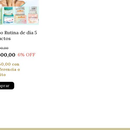
 Rutina de día 5
uctos
00,00
500,00
6
% OFF
50,00
con
ferencia o
ito