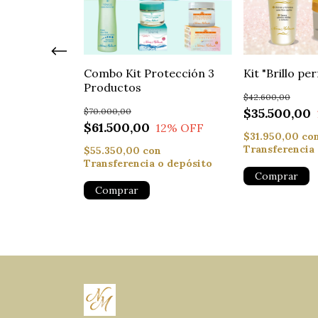
cial Antiedad"
Combo Kit Protección 3
Kit "Brillo pe
Productos
$42.600,00
$35.500,00
$70.000,00
15
% OFF
$61.500,00
12
% OFF
nterés
$31.950,00
co
n
Transferencia
$55.350,00
con
o depósito
Transferencia o depósito