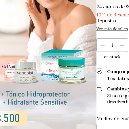
24
cuotas de
$
10% de descu
depósito
Ver más detalles
en stock
Compra p
Tus datos
Cambios 
Si no te 
devolverl
Entregas para el
Medios de env