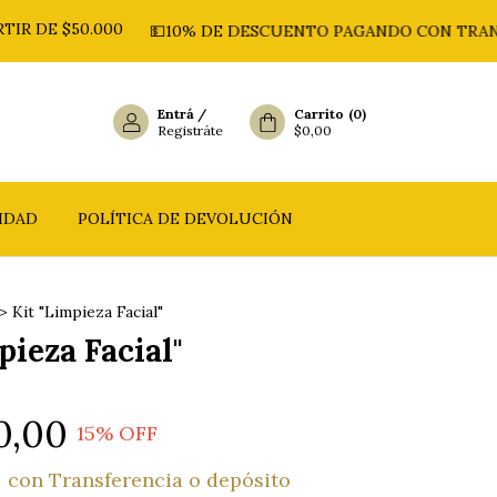
$50.000
💵10% DE DESCUENTO PAGANDO CON TRANSFEREN
Entrá
/
Carrito
(
0
)
Registráte
$0,00
CIDAD
POLÍTICA DE DEVOLUCIÓN
>
Kit "Limpieza Facial"
pieza Facial"
0,00
15
% OFF
0
con
Transferencia o depósito