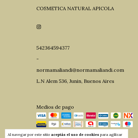
COSMETICA NATURAL APICOLA
542364594377
-
normamaliandi@normamaliandi.com
L.N Alem 536, Junin, Buenos Aires
Medios de pago
Al navegar por este sitio
aceptás el uso de cookies
para agilizar