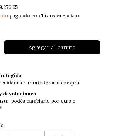
9.276,65
ento
pagando con Transferencia o
rotegida
 cuidados durante toda la compra.
y devoluciones
gusta, podés cambiarlo por otro o
o.
 CP:
Cambiar CP
ío