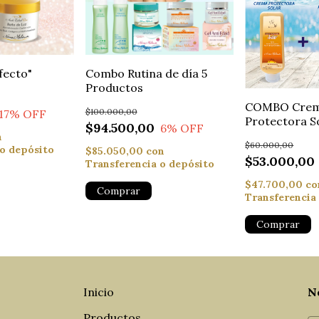
rfecto"
Combo Rutina de día 5
Productos
COMBO Cre
$100.000,00
17
% OFF
Protectora So
$94.500,00
6
% OFF
Post Solar
n
$60.000,00
 o depósito
$85.050,00
con
$53.000,00
Transferencia o depósito
$47.700,00
co
Transferencia
Inicio
N
Productos