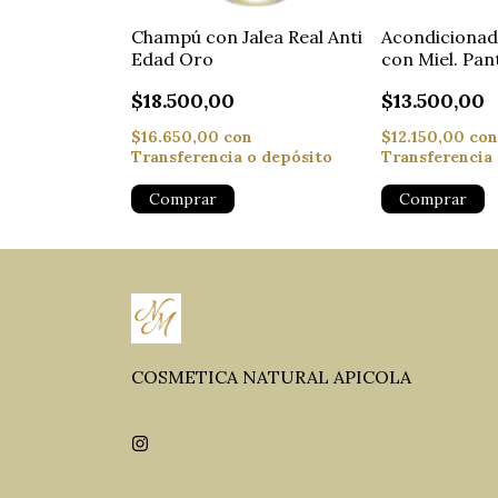
tive con
Acondicionad
Champú con Jalea Real Anti
ntenol y
con Miel. Pan
Edad Oro
Keratina
$13.500,00
$18.500,00
n
$12.150,00
con
$16.650,00
con
o depósito
Transferencia
Transferencia o depósito
COSMETICA NATURAL APICOLA