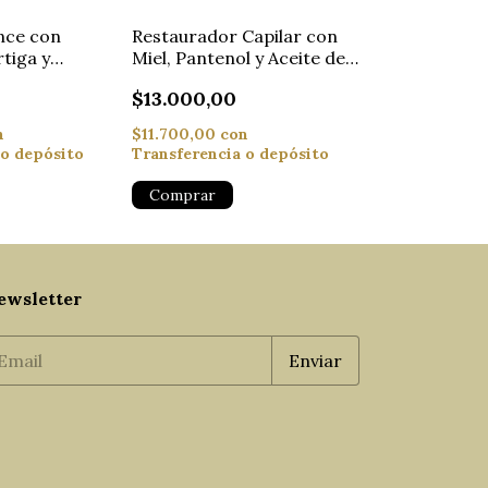
nce con
Restaurador Capilar con
Acondicionar
tiga y
Miel, Pantenol y Aceite de
de Luz Anti 
Jojoba
$13.000,00
$17.000,00
n
$11.700,00
con
$15.300,00
co
 o depósito
Transferencia o depósito
Transferencia
ewsletter