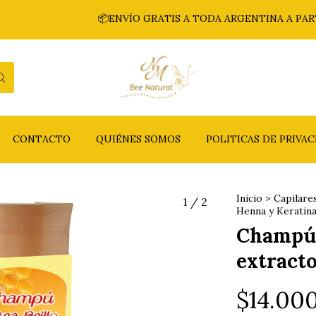
📦ENVÍO GRATIS A TODA ARGENTINA A PARTIR DE 
CONTACTO
QUIÉNES SOMOS
POLITICAS DE PRIVA
Inicio
>
Capilare
1
/
2
Henna y Keratin
Champú E
extract
$14.00