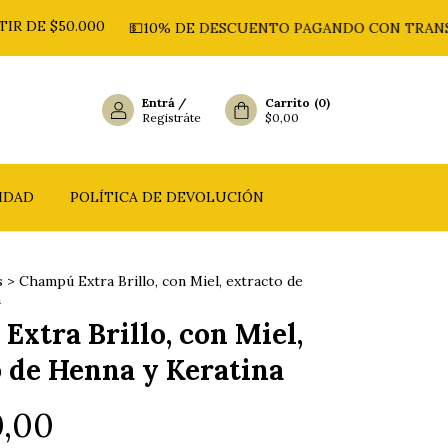
$50.000
💵10% DE DESCUENTO PAGANDO CON TRANSFEREN
Entrá
/
Carrito
(
0
)
Registráte
$0,00
CIDAD
POLÍTICA DE DEVOLUCIÓN
s
>
Champú Extra Brillo, con Miel, extracto de
a
xtra Brillo, con Miel,
o de Henna y Keratina
0,00