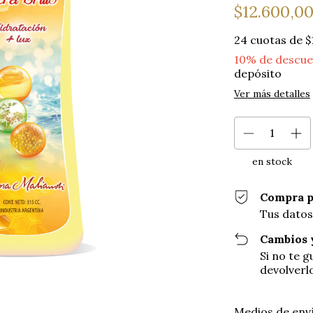
$12.600,0
24
cuotas de
$
10% de descu
depósito
Ver más detalles
en stock
Compra p
Tus datos
Cambios 
Si no te 
devolverl
Entregas para el
Medios de env