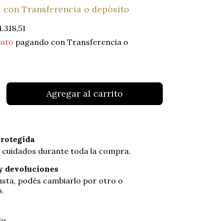
0
con
Transferencia o depósito
1.318,51
ento
pagando con Transferencia o
rotegida
 cuidados durante toda la compra.
y devoluciones
gusta, podés cambiarlo por otro o
o.
 CP:
Cambiar CP
ío