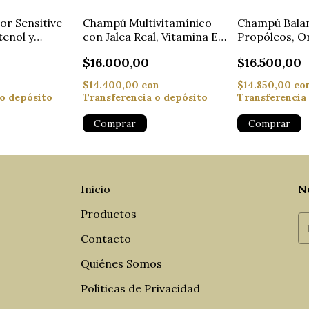
or Sensitive
Champú Multivitamínico
Champú Bala
tenol y
con Jalea Real, Vitamina E y
Propóleos, Or
Ceramidas
Pantenol
$16.000,00
$16.500,00
$14.400,00
con
$14.850,00
co
 o depósito
Transferencia o depósito
Transferencia
Inicio
N
Productos
Contacto
Quiénes Somos
Politicas de Privacidad