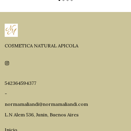
COSMETICA NATURAL APICOLA
542364594377
-
normamaliandi@normamaliandi.com
L.N Alem 536, Junin, Buenos Aires
Inicio