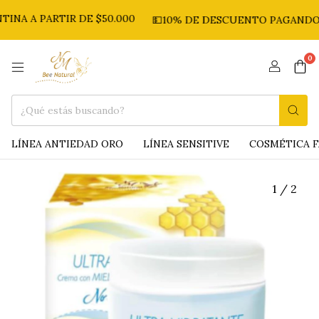
NA A PARTIR DE $50.000
💵10% DE DESCUENTO PAGANDO 
0
LÍNEA ANTIEDAD ORO
LÍNEA SENSITIVE
COSMÉTICA F
1
/
2